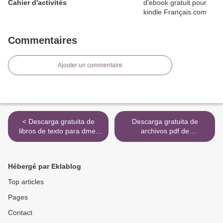
Cahier d'activités
Commentaires
Ajouter un commentaire
< Descarga gratuita de
Descarga gratuita de
libros de texto para dme.
archivos pdf de
AMOR Y VIRTUD: BAJO
computadoras SULLA
PREJUICIO PDF CHM
MATERIA DELLA MENTE
ePub 9788494923944 de
en español de GERALD M.
Hébergé par Eklablog
ROLLY HAACHT
EDELMAN >
Top articles
Pages
Contact