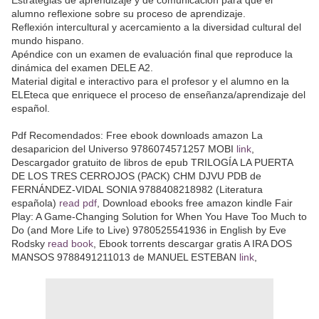
alumno reflexione sobre su proceso de aprendizaje.
Reflexión intercultural y acercamiento a la diversidad cultural del
mundo hispano.
Apéndice con un examen de evaluación final que reproduce la
dinámica del examen DELE A2.
Material digital e interactivo para el profesor y el alumno en la
ELEteca que enriquece el proceso de enseñanza/aprendizaje del
español.
Pdf Recomendados: Free ebook downloads amazon La
desaparicion del Universo 9786074571257 MOBI
link
,
Descargador gratuito de libros de epub TRILOGÍA LA PUERTA
DE LOS TRES CERROJOS (PACK) CHM DJVU PDB de
FERNÁNDEZ-VIDAL SONIA 9788408218982 (Literatura
española)
read pdf
, Download ebooks free amazon kindle Fair
Play: A Game-Changing Solution for When You Have Too Much to
Do (and More Life to Live) 9780525541936 in English by Eve
Rodsky
read book
, Ebook torrents descargar gratis A IRA DOS
MANSOS 9788491211013 de MANUEL ESTEBAN
link
,