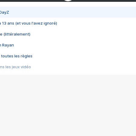
 DayZ
 a 13 ans (et vous l'avez ignoré)
e (littéralement)
im Rayan
 toutes les règles
s les jeux vidéo
us choquant de Rockstar ? - Le scandale BULLY
e plus moche de Steam
du RÊVE tourne au CAUCHEMAR
pendant 8 heures
it… à tort
umiliés par un jeu vidéo